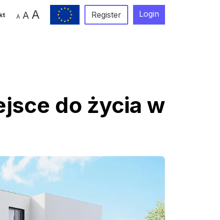
A
Login
A
Register
kt
A
jsce do życia w