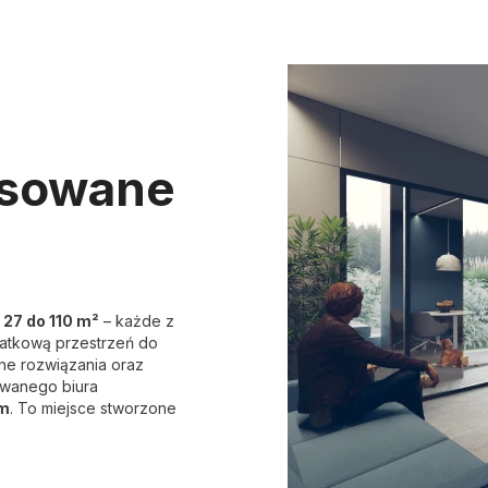
asowane
 27 do 110 m²
– każde z
datkową przestrzeń do
zne rozwiązania oraz
owanego biura
em
. To miejsce stworzone