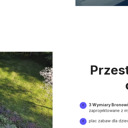
Przest
3 Wymiary Bronowic
zaprojektowane z my
plac zabaw dla dzie