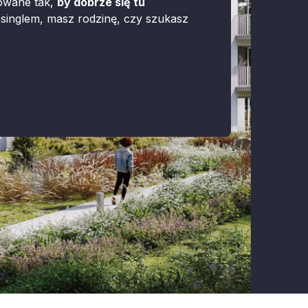
towane tak,
by dobrze się tu
ś singlem, masz rodzinę, czy szukasz