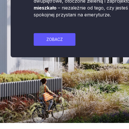
dwupiętrowe, otoczone zielenią i zaprojek
mieszkało
– niezależnie od tego, czy jeste
spokojnej przystani na emeryturze.
ZOBACZ