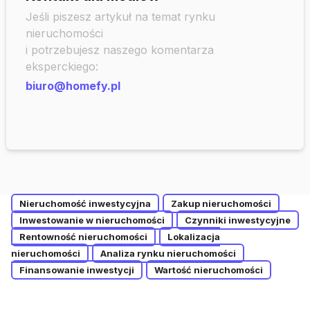
Jeśli piszesz artykuł na temat rynku
nieruchomości
i potrzebujesz naszego komentarza
eksperckiego:
biuro@homefy.pl
Nieruchomość inwestycyjna
Zakup nieruchomości
Inwestowanie w nieruchomości
Czynniki inwestycyjne
Rentowność nieruchomości
Lokalizacja
nieruchomości
Analiza rynku nieruchomości
Finansowanie inwestycji
Wartość nieruchomości