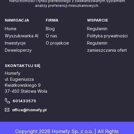
nieruchomości i rynku pierwotnego z zaawansowanym systemem
analizy preferencji mieszkaniowych.
NAWIGACJA
FIRMA
WSPARCIE
Home
Blog
Regulamin
Wyszukiwarka AI
O nas
Polityka prywatności
Inwestycje
O projekcie
Regulamin
Deweloperzy
zamieszczania ofert
SKONTAKTUJ SIĘ
Homefy
ul. Eugieniusza
Kwiatkowskiego 9
37-450 Stalowa Wola
601433575
office@homefy.pl
Copyright 2026 Homefy Sp. z o.o. | All Rights