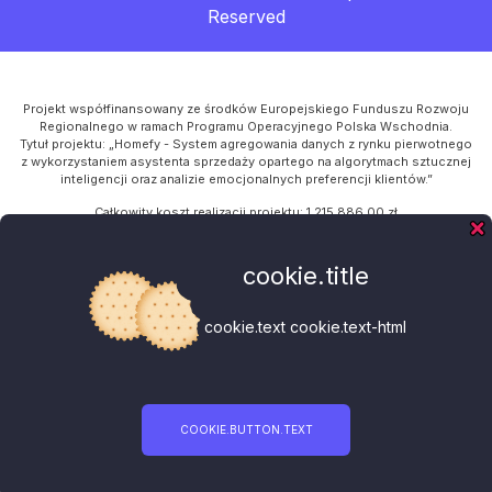
Reserved
Projekt współfinansowany ze środków Europejskiego Funduszu Rozwoju
Regionalnego w ramach Programu Operacyjnego Polska Wschodnia.
Tytuł projektu: „Homefy - System agregowania danych z rynku pierwotnego
z wykorzystaniem asystenta sprzedaży opartego na algorytmach sztucznej
inteligencji oraz analizie emocjonalnych preferencji klientów.”
Całkowity koszt realizacji projektu: 1 215 886,00 zł
Kwota dofinansowania z UE: 954 312,00 zł
Program Operacyjny: Polska Wschodnia
cookie.title
Oś Priorytetowa I: Przedsiębiorcza Polska Wschodnia
Działanie: 1.1 Platformy startowe dla nowych pomysłów
Poddziałanie: 1.1.2 Rozwój start-upów w Polsce Wschodniej
cookie.text cookie.text-html
default.footer-eu-info-4
default.footer-eu-info-5a default.footer-eu-info-5b default.footer-eu-info-
5c default.footer-eu-info-5d
COOKIE.BUTTON.TEXT