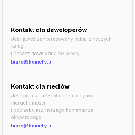
Kontakt dla deweloperów
Jeśli jesteś zainteresowany jedną z naszych
usług
i chcesz dowiedzieć się więcej:
biuro@homefy.pl
Kontakt dla mediów
Jeśli piszesz artykuł na temat rynku
nieruchomości
i potrzebujesz naszego komentarza
eksperckiego:
biuro@homefy.pl