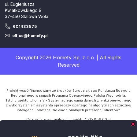
ul. Eugieniusza
Kwiatkowskiego 9
37-450 Stalowa Wola
601433575
office@homefy.pl
Copyright 2026 Homefy Sp. z o.o. | All Rights
Reserved
Projekt współfinansowany ze środków Europejskiego Funduszu Rozwoju
Regionalnego w ramach Programu Operacyjnego Polska Wschodnia.
Tytuł projektu: „Homefy - System agregowania danych z rynku pierwotnego
z wykorzystaniem asystenta sprzedaży opartego na algorytmach sztucznej
inteligencji oraz analizie emocjonalnych preferencji klientów.”
Całkowity koszt realizacji projektu: 1 215 886,00 zł
Kwota dofinansowania z UE: 954 312,00 zł
Program Operacyjny: Polska Wschodnia