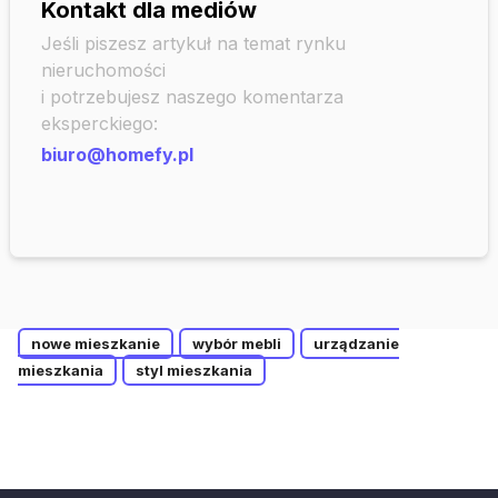
Kontakt dla mediów
Jeśli piszesz artykuł na temat rynku
nieruchomości
i potrzebujesz naszego komentarza
eksperckiego:
biuro@homefy.pl
nowe mieszkanie
wybór mebli
urządzanie
mieszkania
styl mieszkania