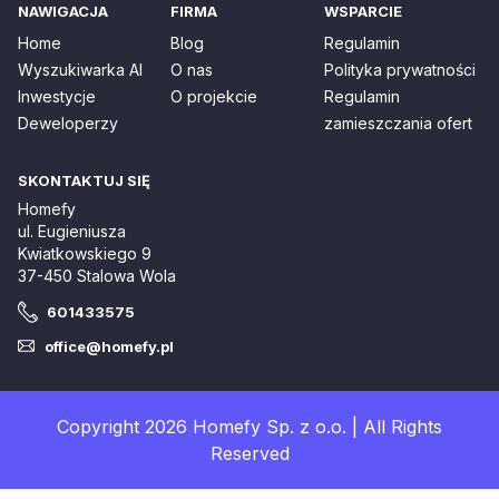
NAWIGACJA
FIRMA
WSPARCIE
Home
Blog
Regulamin
Wyszukiwarka AI
O nas
Polityka prywatności
Inwestycje
O projekcie
Regulamin
Deweloperzy
zamieszczania ofert
SKONTAKTUJ SIĘ
Homefy
ul. Eugieniusza
Kwiatkowskiego 9
37-450 Stalowa Wola
601433575
office@homefy.pl
Copyright 2026 Homefy Sp. z o.o. | All Rights
Reserved