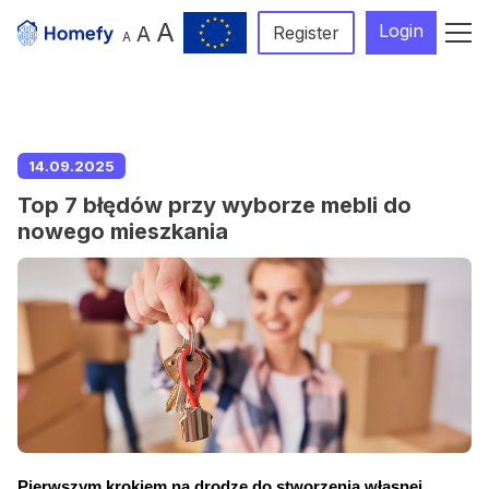
A
Login
A
Register
A
14.09.2025
Top 7 błędów przy wyborze mebli do
nowego mieszkania
Pierwszym krokiem na drodze do stworzenia własnej, 