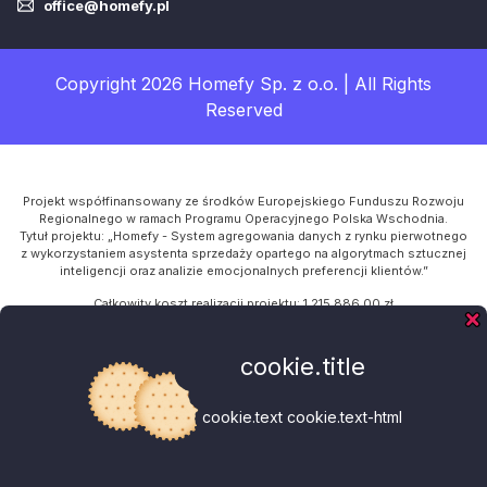
office@homefy.pl
Copyright 2026 Homefy Sp. z o.o. | All Rights
Reserved
Projekt współfinansowany ze środków Europejskiego Funduszu Rozwoju
Regionalnego w ramach Programu Operacyjnego Polska Wschodnia.
Tytuł projektu: „Homefy - System agregowania danych z rynku pierwotnego
z wykorzystaniem asystenta sprzedaży opartego na algorytmach sztucznej
inteligencji oraz analizie emocjonalnych preferencji klientów.”
Całkowity koszt realizacji projektu: 1 215 886,00 zł
Kwota dofinansowania z UE: 954 312,00 zł
Program Operacyjny: Polska Wschodnia
cookie.title
Oś Priorytetowa I: Przedsiębiorcza Polska Wschodnia
Działanie: 1.1 Platformy startowe dla nowych pomysłów
Poddziałanie: 1.1.2 Rozwój start-upów w Polsce Wschodniej
cookie.text cookie.text-html
default.footer-eu-info-4
default.footer-eu-info-5a default.footer-eu-info-5b default.footer-eu-info-