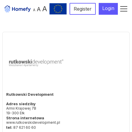
A
Login
A
Register
A
Rutkowski Development
Adres siedziby
Armii Krajowej 7B
19-300 Ełk
Strona internetowa
www.rutkowskidevelopment.pl
tel:
87 621 60 60