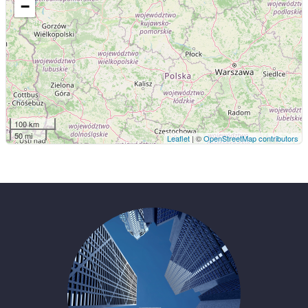
−
100 km
50 mi
Leaflet
| ©
OpenStreetMap contributors