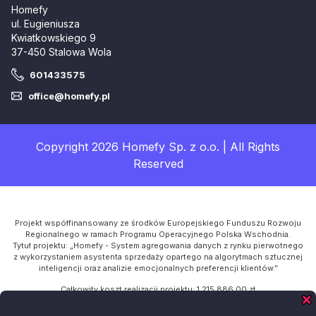
Homefy
ul. Eugieniusza
Kwiatkowskiego 9
37-450 Stalowa Wola
601433575
office@homefy.pl
Copyright 2026 Homefy Sp. z o.o. | All Rights
Reserved
Projekt współfinansowany ze środków Europejskiego Funduszu Rozwoju
Regionalnego w ramach Programu Operacyjnego Polska Wschodnia.
Tytuł projektu: „Homefy - System agregowania danych z rynku pierwotnego
z wykorzystaniem asystenta sprzedaży opartego na algorytmach sztucznej
inteligencji oraz analizie emocjonalnych preferencji klientów.”
Całkowity koszt realizacji projektu: 1 215 886,00 zł
Kwota dofinansowania z UE: 954 312,00 zł