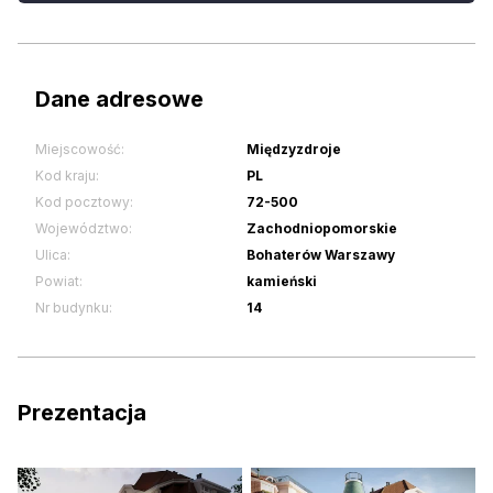
Dane adresowe
Miejscowość:
Międzyzdroje
Kod kraju:
PL
Kod pocztowy:
72-500
Województwo:
Zachodniopomorskie
Ulica:
Bohaterów Warszawy
Powiat:
kamieński
Nr budynku:
14
Prezentacja