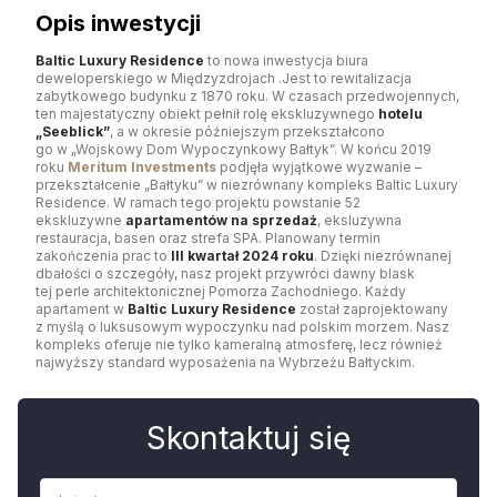
Opis inwestycji
Baltic Luxury Residence
to nowa inwestycja biura
deweloperskiego w Międzyzdrojach .Jest to rewitalizacja
zabytkowego budynku z 1870 roku. W czasach przedwojennych,
ten majestatyczny obiekt pełnił rolę ekskluzywnego
hotelu
„Seeblick”
, a w okresie późniejszym przekształcono
go w „Wojskowy Dom Wypoczynkowy Bałtyk”. W końcu 2019
roku
Meritum Investments
podjęła wyjątkowe wyzwanie –
przekształcenie „Bałtyku” w niezrównany kompleks Baltic Luxury
Residence. W ramach tego projektu powstanie 52
ekskluzywne
apartamentów na sprzedaż
, eksluzywna
restauracja, basen oraz strefa SPA. Planowany termin
zakończenia prac to
III kwartał 2024 roku
. Dzięki niezrównanej
dbałości o szczegóły, nasz projekt przywróci dawny blask
tej perle architektonicznej Pomorza Zachodniego. Każdy
apartament w
Baltic Luxury Residence
został zaprojektowany
z myślą o luksusowym wypoczynku nad polskim morzem. Nasz
kompleks oferuje nie tylko kameralną atmosferę, lecz również
najwyższy standard wyposażenia na Wybrzeżu Bałtyckim.
Skontaktuj się