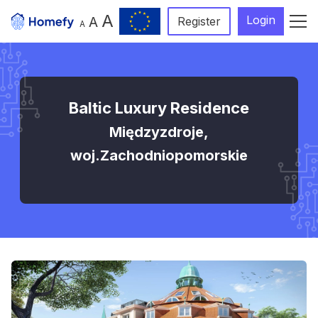
A
Login
A
Register
A
Baltic Luxury Residence
Międzyzdroje,
woj.Zachodniopomorskie