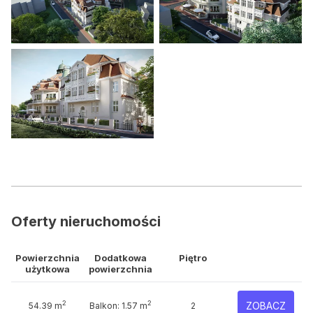
Oferty nieruchomości
Powierzchnia
Dodatkowa
Piętro
użytkowa
powierzchnia
2
2
ZOBACZ
54.39 m
Balkon: 1.57 m
2