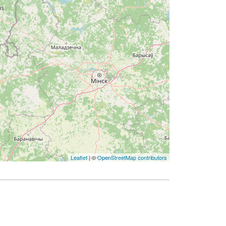
Leaflet
| ©
OpenStreetMap contributors