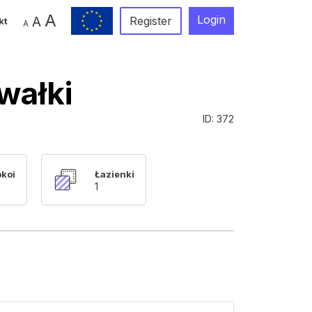
A
Login
A
Register
kt
A
wałki
ID: 372
okoi
Łazienki
1