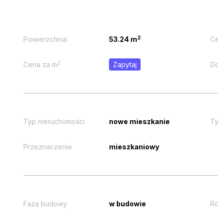
2
Powierzchnia:
53.24 m
Ce
2
Cena za m
Zapytaj
Do
Typ nieruchomości
nowe mieszkanie
Ty
Przeznaczenie
mieszkaniowy
Faza budowy
w budowie
Ro