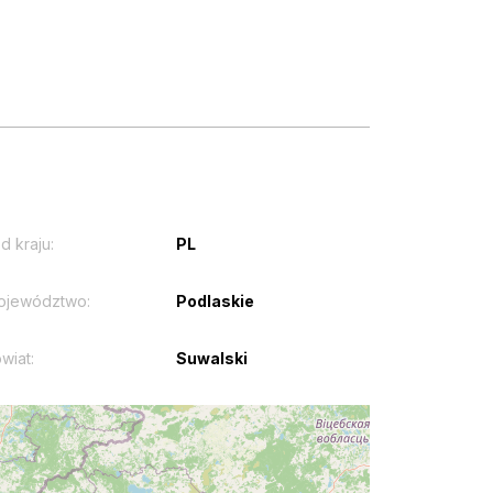
d kraju:
PL
ojewództwo:
Podlaskie
wiat:
Suwalski