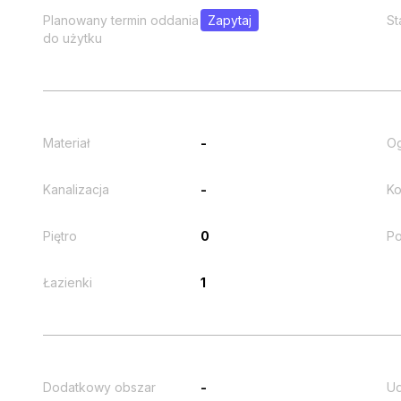
Planowany termin oddania
Zapytaj
St
do użytku
Materiał
-
O
Kanalizacja
-
Ko
Piętro
0
Po
Łazienki
1
Dodatkowy obszar
-
Ud