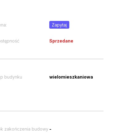
na:
Zapytaj
stępność
Sprzedane
p budynku
wielomieszkaniowa
k zakończenia budowy
-