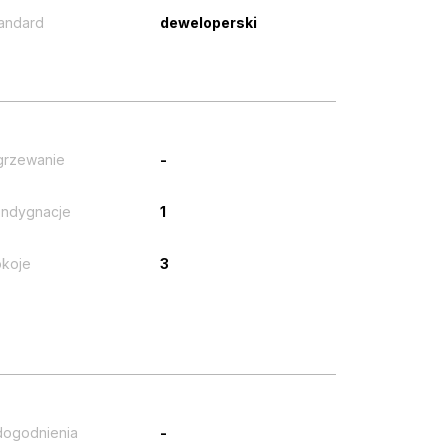
andard
deweloperski
grzewanie
-
ndygnacje
1
koje
3
ogodnienia
-