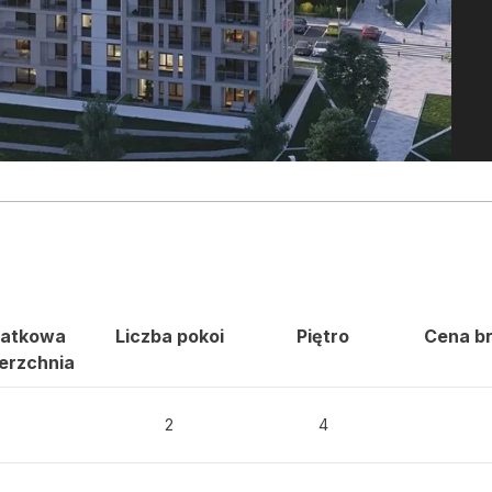
atkowa
Liczba pokoi
Piętro
Cena br
erzchnia
2
4