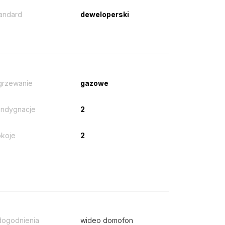
andard
deweloperski
grzewanie
gazowe
ndygnacje
2
koje
2
ogodnienia
wideo domofon