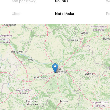
Kod pocztowy:
05-807
W
Ulica:
Natalińska
Po