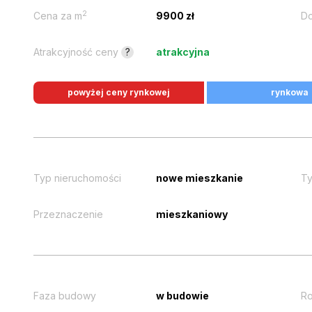
2
Cena za m
9900 zł
Do
Atrakcyjność ceny
?
atrakcyjna
powyżej ceny rynkowej
rynkowa
Typ nieruchomości
nowe mieszkanie
Ty
Przeznaczenie
mieszkaniowy
Faza budowy
w budowie
Ro