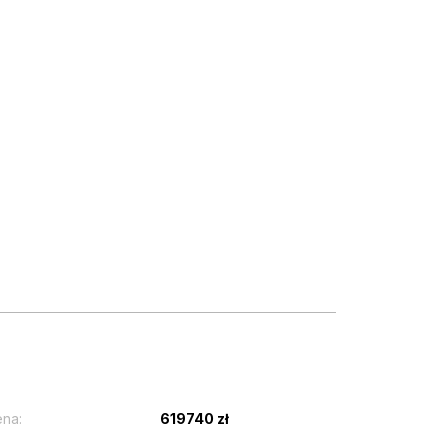
na:
619740 zł