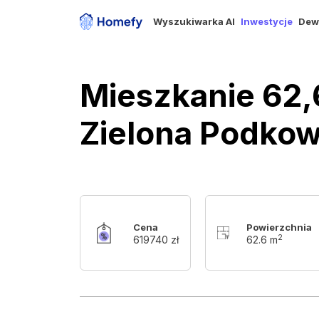
Wyszukiwarka AI
Inwestycje
Dew
Mieszkanie 62,
Zielona Podkow
Cena
Powierzchnia
2
619740 zł
62.6 m