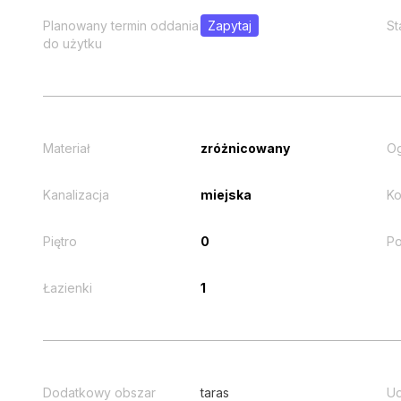
Planowany termin oddania
Zapytaj
St
do użytku
Materiał
zróżnicowany
O
Kanalizacja
miejska
Ko
Piętro
0
Po
Łazienki
1
Dodatkowy obszar
taras
Ud