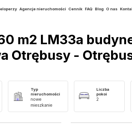
eloperzy
Agencje nieruchomości
Cennik
FAQ
Blog
O nas
Konta
60 m2 LM33a budyne
a Otrębusy - Otrębu
Typ
Liczba
nieruchomości
pokoi
nowe
2
mieszkanie