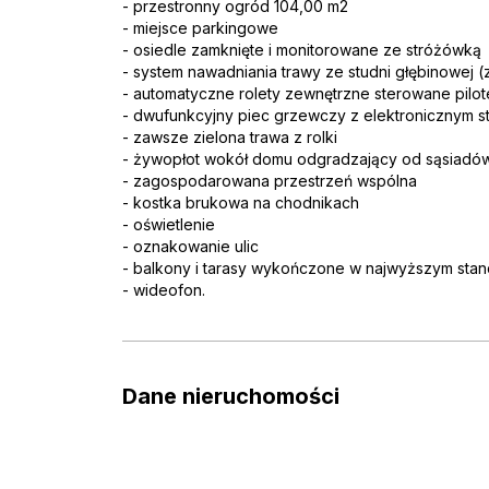
- przestronny ogród 104,00 m2
- miejsce parkingowe
- osiedle zamknięte i monitorowane ze stróżówką
- system nawadniania trawy ze studni głębinowej 
- automatyczne rolety zewnętrzne sterowane pilo
- dwufunkcyjny piec grzewczy z elektronicznym 
- zawsze zielona trawa z rolki
- żywopłot wokół domu odgradzający od sąsiadó
- zagospodarowana przestrzeń wspólna
- kostka brukowa na chodnikach
- oświetlenie
- oznakowanie ulic
- balkony i tarasy wykończone w najwyższym stan
- wideofon.
Dane nieruchomości