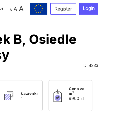
A
Login
A
Register
kt
A
k B, Osiedle
sy
ID: 4333
Cena za
2
Łazienki
m
1
9900 zł