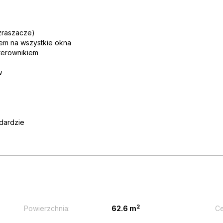
(zraszacze)
tem na wszystkie okna
sterownikiem
w
dardzie
2
Powierzchnia:
62.6 m
Ce