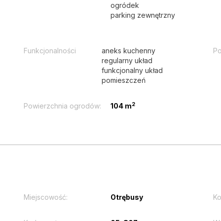
ogródek
parking zewnętrzny
Funkcjonalności
aneks kuchenny
Po
regularny układ
funkcjonalny układ
pomieszczeń
2
Powierzchnia ogrodów:
104 m
Miejscowość:
Otrębusy
Ko