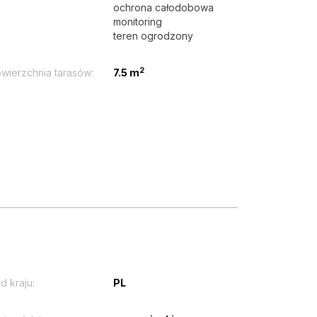
ochrona całodobowa
monitoring
teren ogrodzony
2
wierzchnia tarasów:
7.5 m
d kraju:
PL