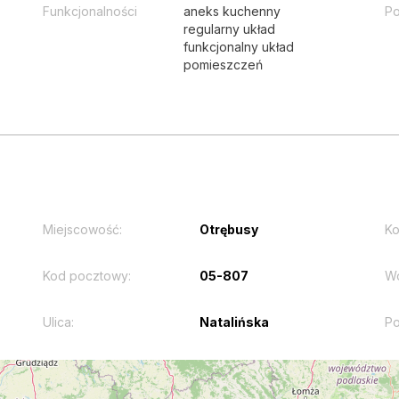
Funkcjonalności
aneks kuchenny
Po
regularny układ
funkcjonalny układ
pomieszczeń
Miejscowość:
Otrębusy
Ko
Kod pocztowy:
05-807
W
Ulica:
Natalińska
Po