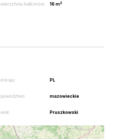
2
wierzchnia balkonów:
16 m
d kraju:
PL
ojewództwo:
mazowieckie
wiat:
Pruszkowski