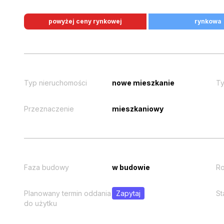
powyżej ceny rynkowej
rynkowa
Typ nieruchomości
nowe mieszkanie
Ty
Przeznaczenie
mieszkaniowy
Faza budowy
w budowie
Ro
Planowany termin oddania
Zapytaj
St
do użytku