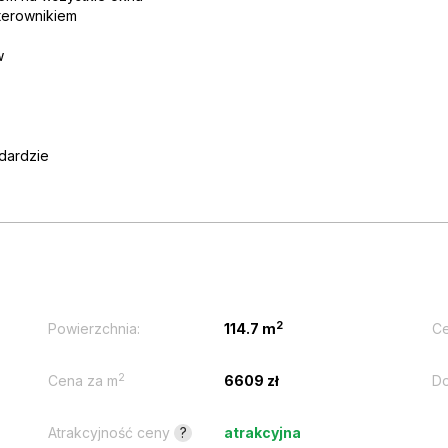
sterownikiem
w
dardzie
2
Powierzchnia:
114.7 m
Ce
2
Cena za m
6609 zł
Do
Atrakcyjność ceny
?
atrakcyjna