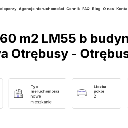
eloperzy
Agencje nieruchomości
Cennik
FAQ
Blog
O nas
Konta
,60 m2 LM55 b budyn
a Otrębusy - Otrębu
Typ
Liczba
nieruchomości
pokoi
nowe
2
mieszkanie