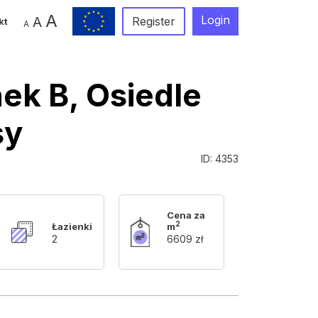
A
Login
A
Register
kt
A
ek B, Osiedle
sy
ID: 4353
Cena za
2
Łazienki
m
2
6609 zł