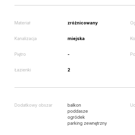
Materiał
zróżnicowany
O
Kanalizacja
miejska
Ko
Piętro
-
Po
Łazienki
2
Dodatkowy obszar
balkon
Ud
poddasze
ogródek
parking zewnętrzny