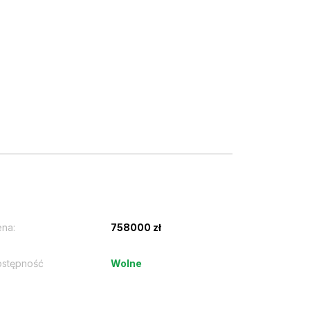
na:
758000 zł
stępność
Wolne