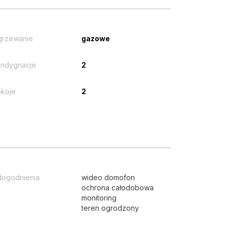
grzewanie
gazowe
ndygnacje
2
koje
2
ogodnienia
wideo domofon
ochrona całodobowa
monitoring
teren ogrodzony