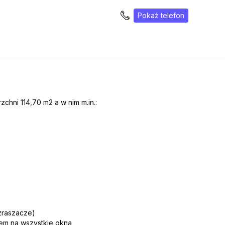
Pokaż telefon
hni 114,70 m2 a w nim m.in.:
(zraszacze)
tem na wszystkie okna