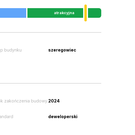
atrakcyjna
p budynku
szeregowiec
k zakończenia budowy
2024
andard
deweloperski