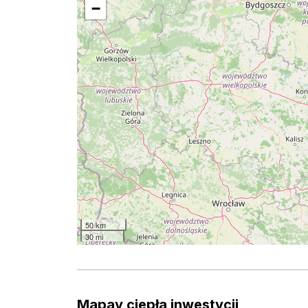
−
50 km
30 mi
Mapay ciepła inwestycji