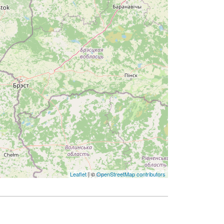
Leaflet
| ©
OpenStreetMap contributors