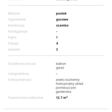
Materiał
pustak
Ogrzewanie
gazowe
Kanalizacja
szambo
Kondygnacje
-
Piętro
1
Pokoje
4
Łazienki
2
Dodatkowy obszar
balkon
garaż
Udogodnienia
-
Funkcjonalności
aneks kuchenny
funkcjonalny układ
pomieszczeń
garderoba
2
Powierzchnia balkonów:
12.7 m