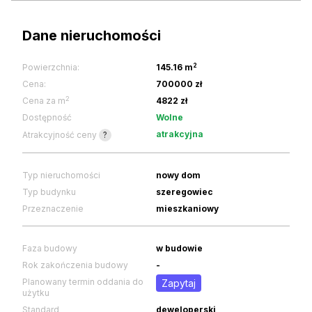
Dane nieruchomości
2
Powierzchnia:
145.16 m
Cena:
700000 zł
2
Cena za m
4822 zł
Dostępność
Wolne
atrakcyjna
Atrakcyjność ceny
?
Typ nieruchomości
nowy dom
Typ budynku
szeregowiec
Przeznaczenie
mieszkaniowy
Faza budowy
w budowie
Rok zakończenia budowy
-
Planowany termin oddania do
Zapytaj
użytku
Standard
deweloperski