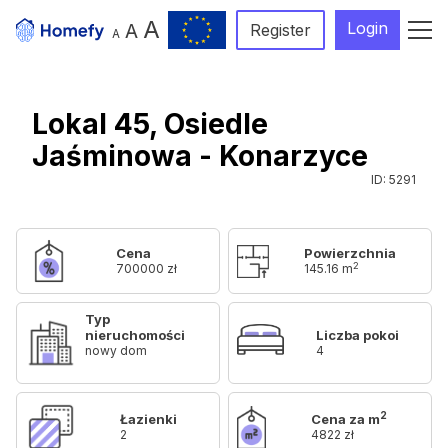
A
Login
A
Register
A
Lokal 45, Osiedle
Jaśminowa - Konarzyce
ID: 5291
Cena
Powierzchnia
2
700000 zł
145.16 m
Typ
nieruchomości
Liczba pokoi
nowy dom
4
2
Łazienki
Cena za m
2
4822 zł