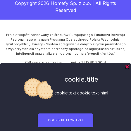
Copyright 2026 Homefy Sp. z o.o. | All Rights
Reserved
Projekt współfinansowany ze środków Europejskiego Funduszu Rozwoju
Regionalnego w ramach Programu Operacyjnego Polska Wschodnia.
Tytuł projektu: „Homefy - System agregowania danych z rynku pierwotnego
z wykorzystaniem asystenta sprzedaży opartego na algorytmach sztucznej
inteligencji oraz analizie emocjonalnych preferencji klientów.”
Całkowity koszt realizacji projektu: 1 215 886,00 zł
Kwota dofinansowania z UE: 954 312,00 zł
Program Operacyjny: Polska Wschodnia
cookie.title
Oś Priorytetowa I: Przedsiębiorcza Polska Wschodnia
Działanie: 1.1 Platformy startowe dla nowych pomysłów
Poddziałanie: 1.1.2 Rozwój start-upów w Polsce Wschodniej
cookie.text cookie.text-html
default.footer-eu-info-4
default.footer-eu-info-5a default.footer-eu-info-5b default.footer-eu-info-
5c default.footer-eu-info-5d
COOKIE.BUTTON.TEXT