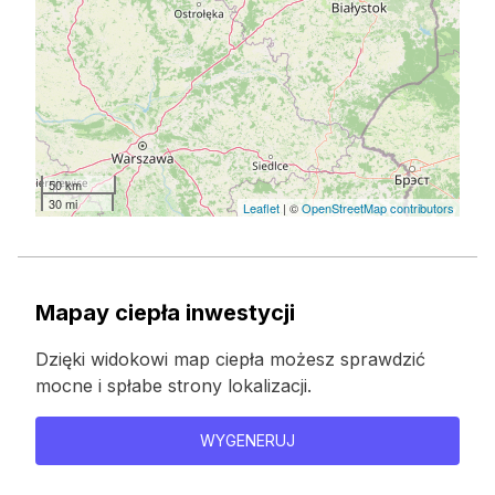
50 km
30 mi
Leaflet
| ©
OpenStreetMap contributors
Mapay ciepła inwestycji
Dzięki widokowi map ciepła możesz sprawdzić
mocne i spłabe strony lokalizacji.
WYGENERUJ