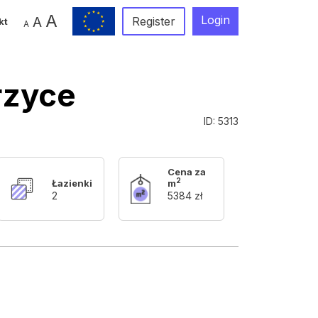
A
Login
A
Register
kt
A
rzyce
ID: 5313
Cena za
2
Łazienki
m
2
5384 zł