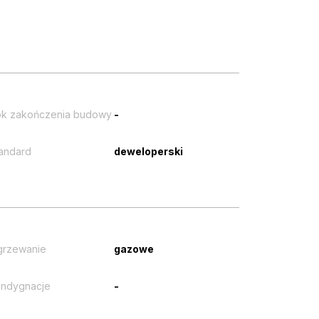
k zakończenia budowy
-
andard
deweloperski
grzewanie
gazowe
ndygnacje
-