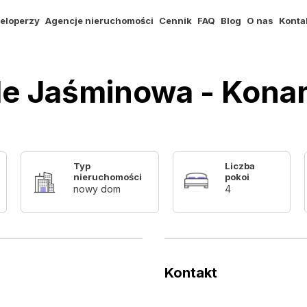
eloperzy
Agencje nieruchomości
Cennik
FAQ
Blog
O nas
Konta
dle Jaśminowa - Kona
Typ
Liczba
nieruchomości
pokoi
nowy dom
4
Kontakt