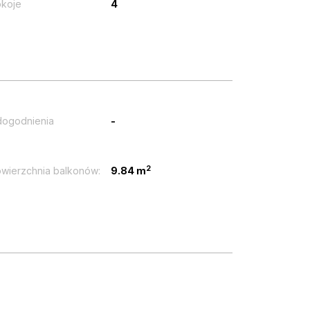
koje
4
ogodnienia
-
2
wierzchnia balkonów:
9.84 m