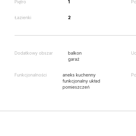
Piętro
1
Po
Łazienki
2
Dodatkowy obszar
balkon
Ud
garaż
Funkcjonalności
aneks kuchenny
Po
funkcjonalny układ
pomieszczeń