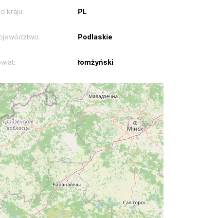
d kraju:
PL
ojewództwo:
Podlaskie
wiat:
łomżyński