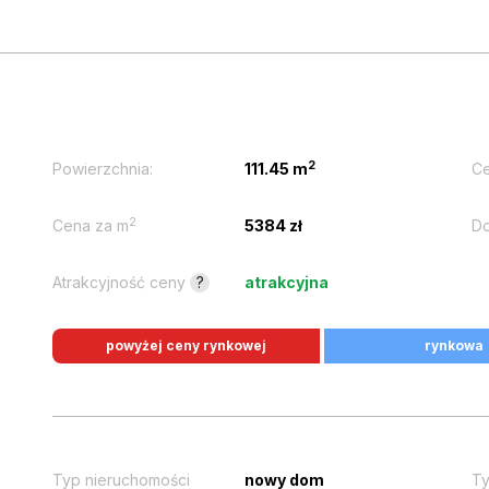
2
Powierzchnia:
111.45 m
Ce
2
Cena za m
5384 zł
Do
Atrakcyjność ceny
?
atrakcyjna
powyżej ceny rynkowej
rynkowa
Typ nieruchomości
nowy dom
Ty