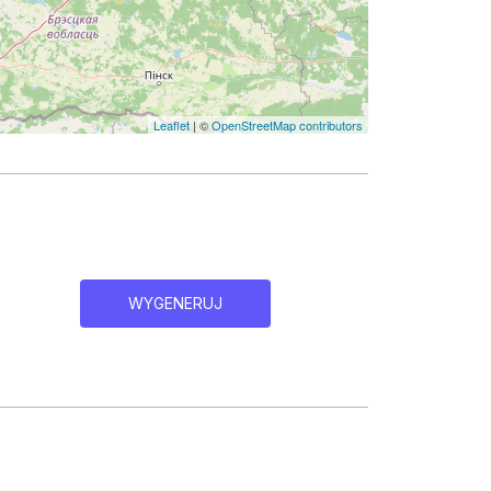
Leaflet
| ©
OpenStreetMap contributors
WYGENERUJ