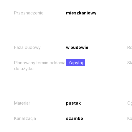
Przeznaczenie
mieszkaniowy
Faza budowy
w budowie
Ro
Planowany termin oddania
Zapytaj
St
do użytku
Materiał
pustak
O
Kanalizacja
szambo
Ko