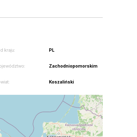
d kraju:
PL
ojewództwo:
Zachodniopomorskim
wiat:
Koszaliński