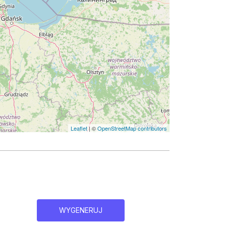
Leaflet
| ©
OpenStreetMap contributors
WYGENERUJ