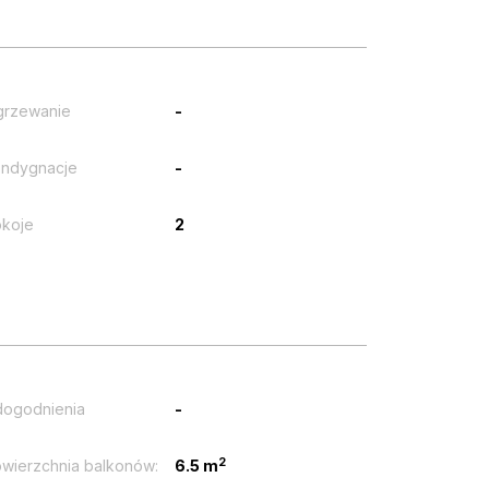
grzewanie
-
ndygnacje
-
koje
2
ogodnienia
-
2
wierzchnia balkonów:
6.5 m