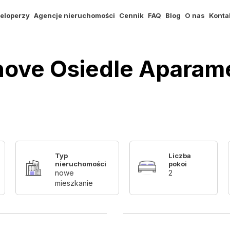
eloperzy
Agencje nieruchomości
Cennik
FAQ
Blog
O nas
Konta
binove Osiedle Apara
Typ
Liczba
nieruchomości
pokoi
nowe
2
mieszkanie