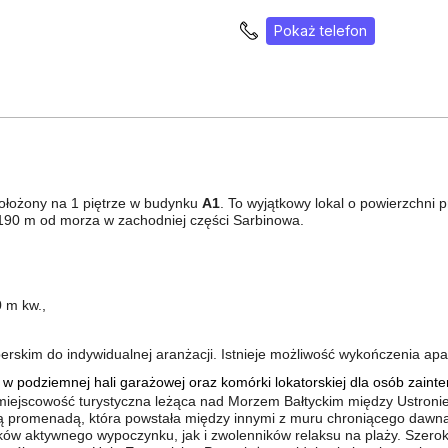
Pokaż telefon
łożony na 1 piętrze w budynku
A1
. To wyjątkowy lokal o powierzchni 
e 190 m od morza w zachodniej części Sarbinowa.
 m kw.,
rskim do indywidualnej aranżacji. Istnieje możliwość wykończenia apa
 w podziemnej hali garażowej oraz komórki lokatorskiej dla osób zaint
iejscowość turystyczna leżąca nad Morzem Bałtyckim między Ustroni
ą promenadą, która powstała między innymi z muru chroniącego dawn
ików aktywnego wypoczynku, jak i zwolenników relaksu na plaży. Szerok