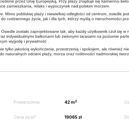
określone przez Unię Europejską. Przy plaży znajduje się kamienno-be
ejsce zamieszkania, relaks i wypoczynek nad polskim morzem.
 Mimo pobliskiej plaży i niewielkiej odległości od centrum, osiedle je
do codziennego życia, jak i dla tych, którzy myślą o nieruchomości p
Osiedle zostało zaprojektowane tak, aby każdy użytkownik czuł się w
az indywidualnymi balkonami lub zielonymi tarasami na poziomie parte
cym wygodę i prywatność .
 nie tylko jakością wykończenia, przestrzenią i spokojem, ale również 
o naturalnych odcieni plaży, morza oraz roślinności nadmorskiej twor
2
Powierzchnia:
42 m
Ce
2
Cena za m
19065 zł
Do