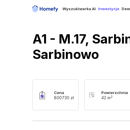
Wyszukiwarka AI
Inwestycje
Dew
A1 - M.17, Sar
Sarbinowo
Cena
Powierzchnia
2
800730 zł
42 m