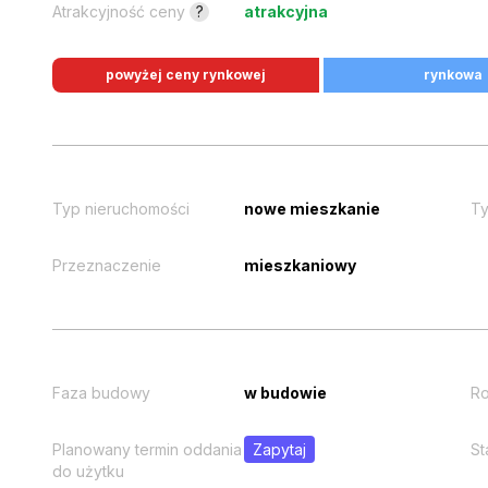
Atrakcyjność ceny
?
atrakcyjna
powyżej ceny rynkowej
rynkowa
Typ nieruchomości
nowe mieszkanie
Ty
Przeznaczenie
mieszkaniowy
Faza budowy
w budowie
Ro
Planowany termin oddania
Zapytaj
St
do użytku