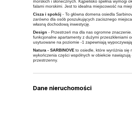
morskich i słonecznych. Kąpielisko spełnia wymogi 
falami morskimi. Jest to idealna miejscowość na mi
Cisza i spokój
- To główna domena osiedla Sarbinove.
zarówno dla osób poszukujących zacisznego miejsca 
własną dochodową inwestycję.
Design
- Przestrzeń ma dla nas ogromne znaczenie. 
funkcjonalne apartamenty z dużymi przeszkleniami or
usytuowane na poziomie -1 zapewniają wypoczywają
Natura - SARBINOVE
to osiedle, które wyróżnia się
wykończenia części wspólnych w obiekcie nawiązują d
przestrzenny.
Dane nieruchomości