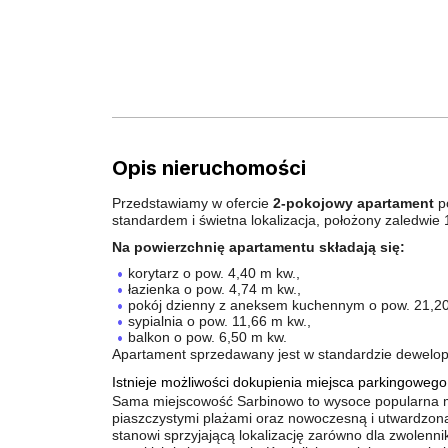
Opis nieruchomości
Przedstawiamy w ofercie
2-pokojowy apartament
po
standardem i świetna lokalizacja, położony zaledwi
Na powierzchnię apartamentu składają się:
korytarz o pow. 4,40 m kw.,
łazienka o pow. 4,74 m kw.,
pokój dzienny z aneksem kuchennym o pow. 21,20
sypialnia o pow. 11,66 m kw.,
balkon o pow. 6,50 m kw.
Apartament sprzedawany jest w standardzie dewelope
Istnieje możliwości dokupienia miejsca parkingowego
Sama miejscowość Sarbinowo to wysoce popularna m
piaszczystymi plażami oraz nowoczesną i utwardzon
stanowi sprzyjającą lokalizację zarówno dla zwolenn