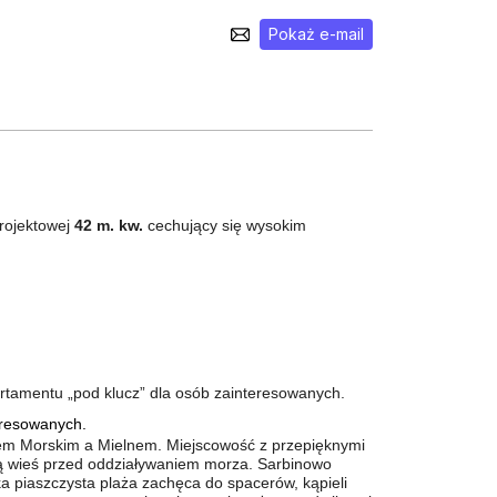
Pokaż e-mail
projektowej
42 m. kw.
cechujący się wysokim
rtamentu „pod klucz” dla osób zainteresowanych.
eresowanych.
em Morskim a Mielnem. Miejscowość z przepięknymi
ą wieś przed oddziaływaniem morza. Sarbinowo
a piaszczysta plaża zachęca do spacerów, kąpieli