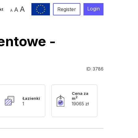
A
Login
A
Register
kt
A
mentowe -
ID: 3786
Cena za
2
Łazienki
m
1
19065 zł