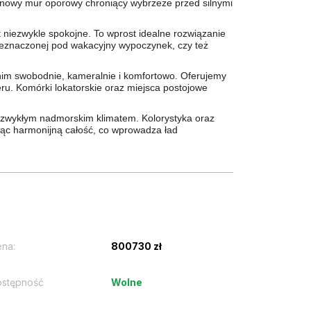
tonowy mur oporowy chroniący wybrzeże przed silnymi
st niezwykle spokojne. To wprost idealne rozwiązanie
rzeznaczonej pod wakacyjny wypoczynek, czy też
 nim swobodnie, kameralnie i komfortowo. Oferujemy
ru. Komórki lokatorskie oraz miejsca postojowe
niezwykłym nadmorskim klimatem. Kolorystyka oraz
ząc harmonijną całość, co wprowadza ład
na:
800730 zł
stępność
Wolne