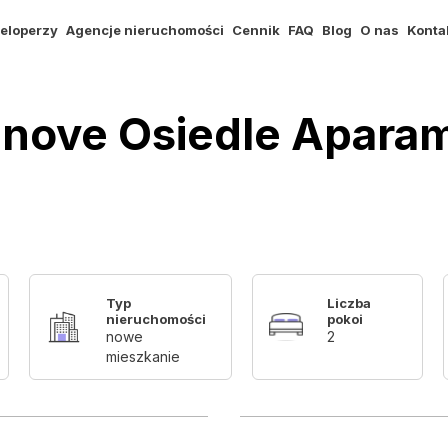
eloperzy
Agencje nieruchomości
Cennik
FAQ
Blog
O nas
Konta
binove Osiedle Apara
Typ
Liczba
nieruchomości
pokoi
nowe
2
mieszkanie