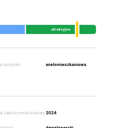
atrakcyjna
p budynku
wielomieszkaniowa
k zakończenia budowy
2024
andard
deweloperski