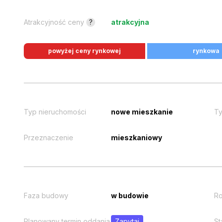
Atrakcyjność ceny
?
atrakcyjna
powyżej ceny rynkowej
rynkowa
Typ nieruchomości
nowe mieszkanie
Ty
Przeznaczenie
mieszkaniowy
Faza budowy
w budowie
Ro
Planowany termin oddania
Zapytaj
St