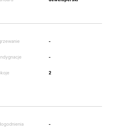
grzewanie
-
ndygnacje
-
koje
2
ogodnienia
-