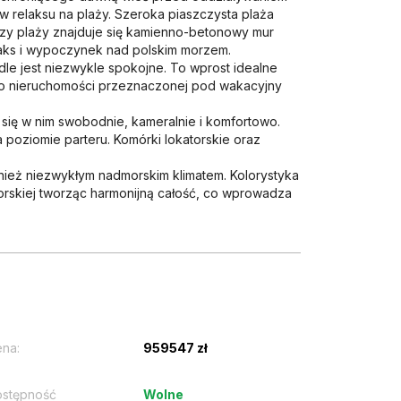
 relaksu na plaży. Szeroka piaszczysta plaża
Przy plaży znajduje się kamienno-betonowy mur
elaks i wypoczynek nad polskim morzem.
dle jest niezwykle spokojne. To wprost idealne
ą o nieruchomości przeznaczonej pod wakacyjny
się w nim swobodnie, kameralnie i komfortowo.
 poziomie parteru. Komórki lokatorskie oraz
ównież niezwykłym nadmorskim klimatem. Kolorystyka
orskiej tworząc harmonijną całość, co wprowadza
na:
959547 zł
stępność
Wolne