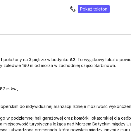
Pokaż telefon
t
położony na 3 piętrze w budynku
A2
. To wyjątkowy lokal o powi
ny zaledwie 190 m od morza w zachodniej części Sarbinowa.
87 m kw.,
perskim do indywidualnej aranżacji. Istnieje możliwość wykończen
ego w podziemnej hali garażowej oraz komórki lokatorskiej dla osó
 miejscowość turystyczna leżąca nad Morzem Bałtyckim między Us
esną i utwardzoną promenadą, która powstała między innymi z mur