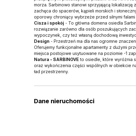
morza. Sarbinowo stanowi sprzyjającą lokalizację
zachęca do spacerów, kąpieli morskich i słoneczn
oporowy chroniący wybrzeże przed silnymi falami 
Cisza i spokój
- To główna domena osiedla Sarbinov
rozwiązanie zarówno dla osób poszukujących zaci
wypoczynek, czy też własną dochodową inwestyc
Design
- Przestrzeń ma dla nas ogromne znaczeni
Oferujemy funkcjonalne apartamenty z dużymi przes
miejsca postojowe usytuowane na poziomie -1 za
Natura - SARBINOVE
to osiedle, które wyróżnia 
oraz wykończenia części wspólnych w obiekcie naw
ład przestrzenny.
Dane nieruchomości