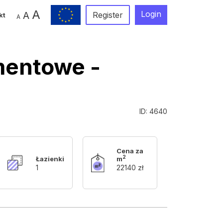
A
Login
A
Register
kt
A
mentowe -
ID: 4640
Cena za
2
Łazienki
m
1
22140 zł