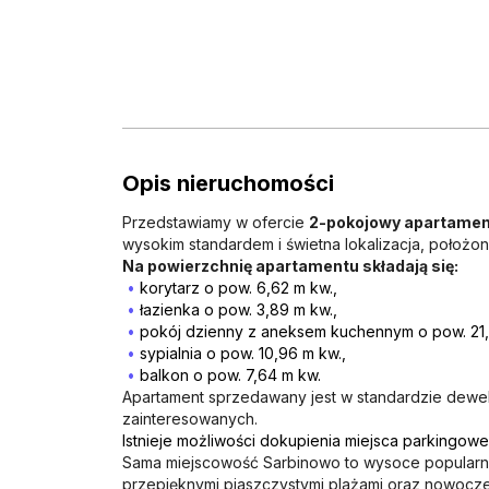
Opis nieruchomości
Przedstawiamy w ofercie
2-pokojowy apartamen
wysokim standardem i świetna lokalizacja, położo
Na powierzchnię apartamentu składają się:
korytarz o pow. 6,62 m kw.,
łazienka o pow. 3,89 m kw.,
pokój dzienny z aneksem kuchennym o pow. 21,
sypialnia o pow. 10,96 m kw.,
balkon o pow. 7,64 m kw.
Apartament sprzedawany jest w standardzie dewelo
zainteresowanych.
Istnieje możliwości dokupienia miejsca parkingow
Sama miejscowość Sarbinowo to wysoce popularna
przepięknymi piaszczystymi plażami oraz nowocz