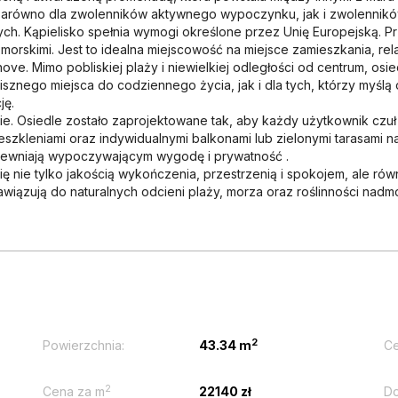
 zarówno dla zwolenników aktywnego wypoczynku, jak i zwolenników
ych. Kąpielisko spełnia wymogi określone przez Unię Europejską. 
morskimi. Jest to idealna miejscowość na miejsce zamieszkania, r
e. Mimo pobliskiej plaży i niewielkiej odległości od centrum, osie
sznego miejsca do codziennego życia, jak i dla tych, którzy myśl
ję.
e. Osiedle zostało zaprojektowane tak, aby każdy użytkownik czuł 
zkleniami oraz indywidualnymi balkonami lub zielonymi tarasami na
pewniają wypoczywającym wygodę i prywatność .
się nie tylko jakością wykończenia, przestrzenią i spokojem, ale r
iązują do naturalnych odcieni plaży, morza oraz roślinności nadm
2
Powierzchnia:
43.34 m
Ce
2
Cena za m
22140 zł
Do