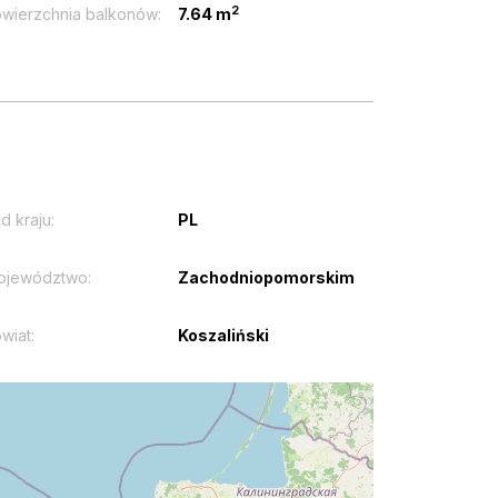
2
wierzchnia balkonów:
7.64 m
d kraju:
PL
ojewództwo:
Zachodniopomorskim
wiat:
Koszaliński