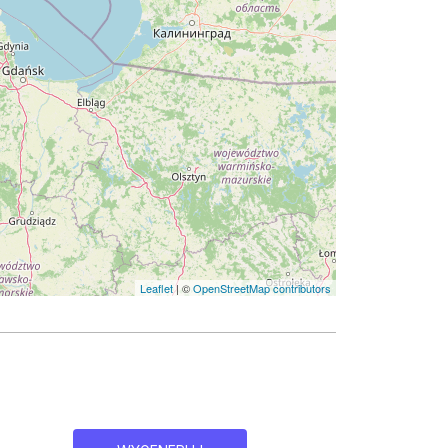
Leaflet
| ©
OpenStreetMap contributors