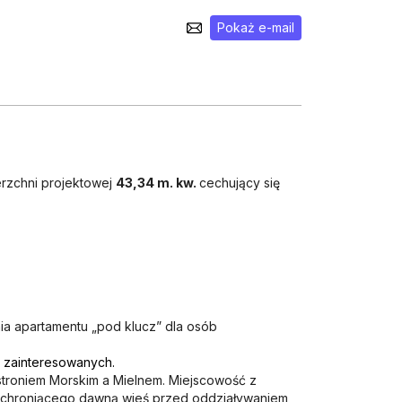
Pokaż e-mail
erzchni projektowej
43,34 m. kw.
cechujący się
ia apartamentu „pod klucz” dla osób
b zainteresowanych.
troniem Morskim a Mielnem. Miejscowość z
u chroniącego dawną wieś przed oddziaływaniem