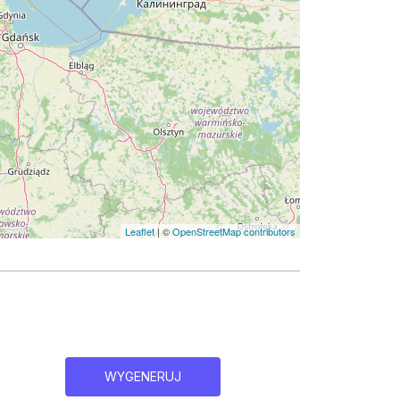
Leaflet
| ©
OpenStreetMap contributors
WYGENERUJ