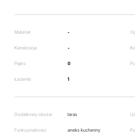
Materiał
-
O
Kanalizacja
-
Ko
Piętro
0
Po
Łazienki
1
Dodatkowy obszar
taras
Ud
Funkcjonalności
aneks kuchenny
Po