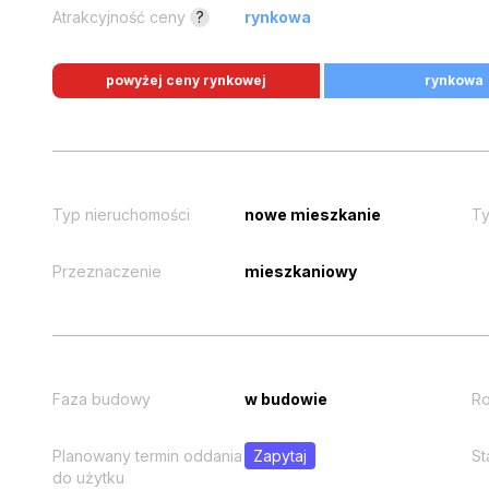
Atrakcyjność ceny
?
rynkowa
powyżej ceny rynkowej
rynkowa
Typ nieruchomości
nowe mieszkanie
Ty
Przeznaczenie
mieszkaniowy
Faza budowy
w budowie
Ro
Planowany termin oddania
Zapytaj
St
do użytku