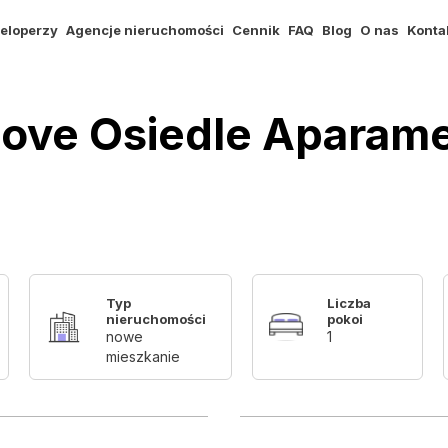
eloperzy
Agencje nieruchomości
Cennik
FAQ
Blog
O nas
Konta
inove Osiedle Aparam
Typ
Liczba
nieruchomości
pokoi
nowe
1
mieszkanie