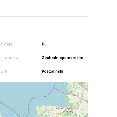
d kraju:
PL
ojewództwo:
Zachodniopomorskim
wiat:
Koszaliński