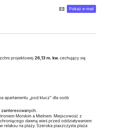
Pokaż e-mail
rzchni projektowej
26,13 m. kw.
cechujący się
ia apartamentu „pod klucz” dla osób
b zainteresowanych.
troniem Morskim a Mielnem. Miejscowość z
u chroniącego dawną wieś przed oddziaływaniem
 relaksu na plaży. Szeroka piaszczysta plaża