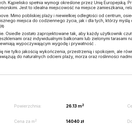
ych. Kąpielisko spełnia wymogi określone przez Unię Europejską. 
morskimi. Jest to idealna miejscowość na miejsce zamieszkania, r
e. Mimo pobliskiej plaży i niewielkiej odległości od centrum, osie
sznego miejsca do codziennego życia, jak i dla tych, którzy myśl
ję.
e. Osiedle zostało zaprojektowane tak, aby każdy użytkownik czuł 
zkleniami oraz indywidualnymi balkonami lub zielonymi tarasami na
pewniają wypoczywającym wygodę i prywatność .
się nie tylko jakością wykończenia, przestrzenią i spokojem, ale r
iązują do naturalnych odcieni plaży, morza oraz roślinności nadm
2
Powierzchnia:
26.13 m
Ce
2
Cena za m
14040 zł
Do