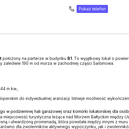
Pokaż telefon
t
położony na parterze w budynku
B1
. To wyjątkowy lokal o powie
ny zaledwie 190 m od morza w zachodniej części Sarbinowa.
44 m kw.,
perskim do indywidualnej aranżacji. Istnieje możliwość wykończen
ego w podziemnej hali garażowej oraz komórki lokatorskiej dla osó
 miejscowość turystyczna leżąca nad Morzem Bałtyckim między Us
esną i utwardzoną promenadą, która powstała między innymi z mur
 zarówno dla zwolenników aktywnego wypoczynku, jak i zwolenników