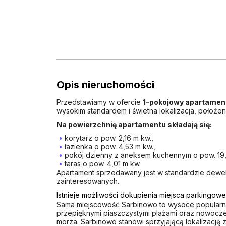
Opis nieruchomości
Przedstawiamy w ofercie
1-pokojowy apartamen
wysokim standardem i świetna lokalizacja, położo
Na powierzchnię apartamentu składają się:
korytarz o pow. 2,16 m kw.,
łazienka o pow. 4,53 m kw.,
pokój dzienny z aneksem kuchennym o pow. 19,
taras o pow. 4,01 m kw.
Apartament sprzedawany jest w standardzie dewelo
zainteresowanych.
Istnieje możliwości dokupienia miejsca parkingow
Sama miejscowość Sarbinowo to wysoce popularna
przepięknymi piaszczystymi plażami oraz nowocz
morza. Sarbinowo stanowi sprzyjającą lokalizację