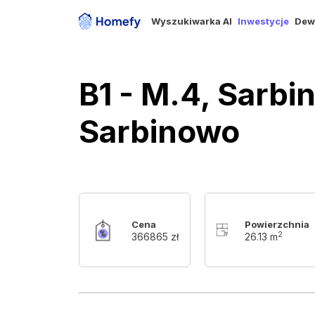
Wyszukiwarka AI
Inwestycje
Dew
B1 - M.4, Sarb
Sarbinowo
Cena
Powierzchnia
2
366865 zł
26.13 m