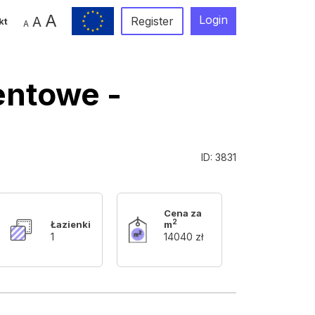
A
Login
A
Register
kt
A
entowe -
ID: 3831
Cena za
2
Łazienki
m
1
14040 zł