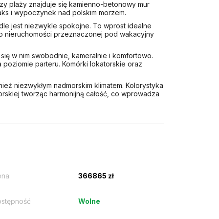
Przy plaży znajduje się kamienno-betonowy mur
elaks i wypoczynek nad polskim morzem.
dle jest niezwykle spokojne. To wprost idealne
ą o nieruchomości przeznaczonej pod wakacyjny
się w nim swobodnie, kameralnie i komfortowo.
 poziomie parteru. Komórki lokatorskie oraz
ównież niezwykłym nadmorskim klimatem. Kolorystyka
orskiej tworząc harmonijną całość, co wprowadza
na:
366865 zł
stępność
Wolne