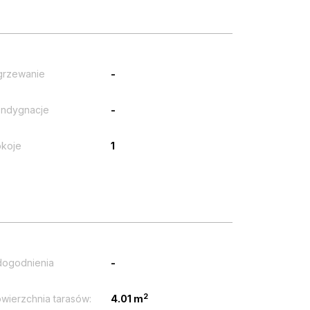
grzewanie
-
ndygnacje
-
koje
1
ogodnienia
-
2
wierzchnia tarasów:
4.01 m