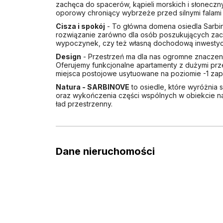
zachęca do spacerów, kąpieli morskich i słoneczn
oporowy chroniący wybrzeże przed silnymi falami 
Cisza i spokój
- To główna domena osiedla Sarbinov
rozwiązanie zarówno dla osób poszukujących zaci
wypoczynek, czy też własną dochodową inwestyc
Design
- Przestrzeń ma dla nas ogromne znaczeni
Oferujemy funkcjonalne apartamenty z dużymi przes
miejsca postojowe usytuowane na poziomie -1 za
Natura - SARBINOVE
to osiedle, które wyróżnia 
oraz wykończenia części wspólnych w obiekcie naw
ład przestrzenny.
Dane nieruchomości